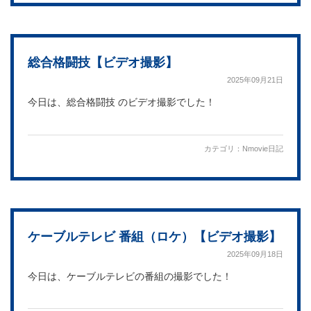
総合格闘技【ビデオ撮影】
2025年09月21日
今日は、総合格闘技 のビデオ撮影でした！
カテゴリ：
Nmovie日記
ケーブルテレビ 番組（ロケ）【ビデオ撮影】
2025年09月18日
今日は、ケーブルテレビの番組の撮影でした！