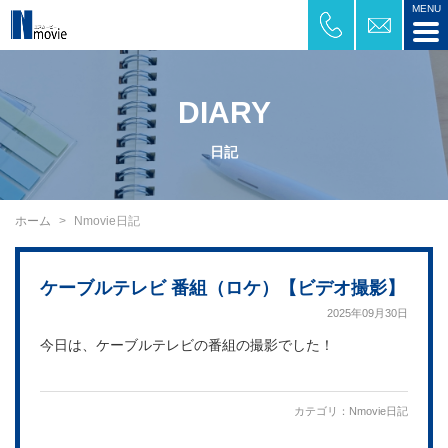
DIARY
日記
ホーム
Nmovie日記
ケーブルテレビ 番組（ロケ）【ビデオ撮影】
2025年09月30日
今日は、ケーブルテレビの番組の撮影でした！
カテゴリ：
Nmovie日記