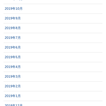
2019年10月
2019年9月
2019年8月
2019年7月
2019年6月
2019年5月
2019年4月
2019年3月
2019年2月
2019年1月
2018年12月