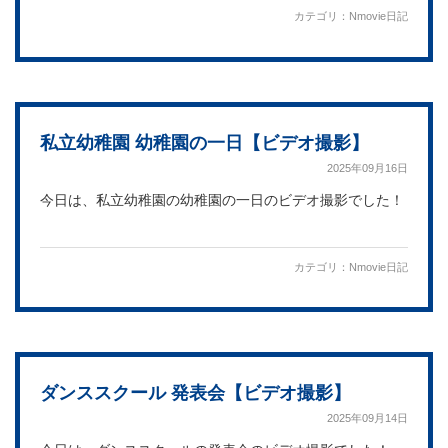
カテゴリ：
Nmovie日記
私立幼稚園 幼稚園の一日【ビデオ撮影】
2025年09月16日
今日は、私立幼稚園の幼稚園の一日のビデオ撮影でした！
カテゴリ：
Nmovie日記
ダンススクール 発表会【ビデオ撮影】
2025年09月14日