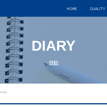
HOME
QUALITY
DIARY
日記
ovie